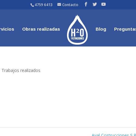
4759 6413
Contacto
rvicios
Obras realizadas
Blog
Pregunta
Trabajos realizados
Aval Costrucciones S.